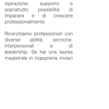
ispirazione, supporto e
soprattutto possibilità di
imparare e di crescere
professionalmente.
Ricerchiamo professionisti con
diverse abilità: tecniche,
interpersonali e di
leadership.
Se hai una laurea
magistrale in ingegneria inviaci
il tuo curriculum a
info@eccellenzaoperativa.com
e saremmo lieti di valutarlo.
© 2025 Eccellenza
Operativa